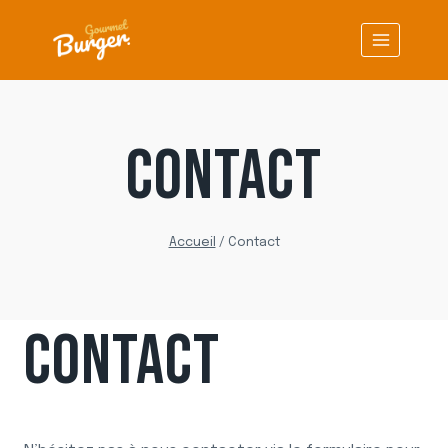
Aller
au
contenu
CONTACT
Accueil
/
Contact
CONTACT